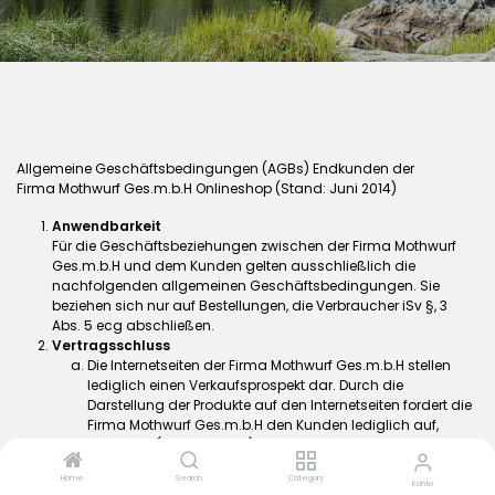
Allgemeine Geschäftsbedingungen (AGBs) Endkunden der
Firma
Mothwurf Ges.m.b.H Onlineshop (Stand: Juni 2014)
Anwendbarkeit
Für die Geschäftsbeziehungen zwischen der Firma Mothwurf
Ges.m.b.H und dem Kunden gelten ausschließlich die
nachfolgenden allgemeinen Geschäftsbedingungen. Sie
beziehen sich nur auf Bestellungen, die Verbraucher iSv §, 3
Abs. 5 ecg abschließen.
Vertragsschluss
Die Internetseiten der Firma Mothwurf Ges.m.b.H stellen
lediglich einen Verkaufsprospekt dar. Durch die
Darstellung der Produkte auf den Internetseiten fordert die
Firma Mothwurf Ges.m.b.H den Kunden lediglich auf,
Angebote (Bestellungen) abzugeben. Die dann per E-Mail
übermittelte Bestellbestätigung führt noch nicht zum
Home
Search
Category
Kaufvertrag.
Konto