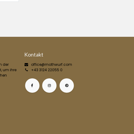
Kontakt
n der
office@mothwurf.com
, um ihre
+43 3124 22055 0
chen