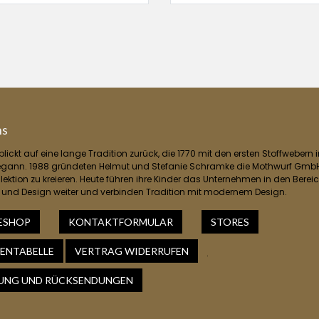
ns
lickt auf eine lange Tradition zurück, die 1770 mit den ersten Stoffwebern i
egann. 1988 gründeten Helmut und Stefanie Schramke die Mothwurf GmbH
lektion zu kreieren. Heute führen ihre Kinder das Unternehmen in den Berei
 und Design weiter und verbinden Tradition mit modernem Design.
ESHOP
KONTAKTFORMULAR
STORES
ENTABELLE
VERTRAG WIDERRUFEN
.
RUNG UND RÜCKSENDUNGEN​