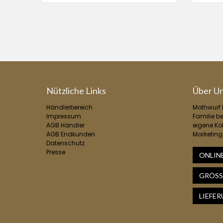
Nützliche Links
Über U
Händlerbereich
Mothwurf b
Impressum
Familie b
AGB Händler
eigene Kol
AGB Endkunden
Marketing
Datenschutz
Presse
ONLIN
GRÖSS
LIEFE