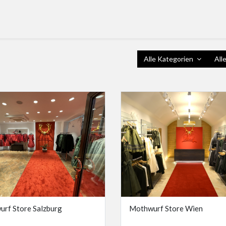
Unternehmen
Kontakt
Händlerbereich
Blogs
Wiederrufsteam
Alle Kategorien
All
rf Store Salzburg
Mothwurf Store Wien