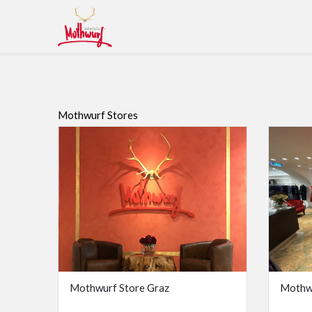
Kollektion
Design
Hochzeit
Stores
Mothwurf Stores
Mothwurf Store Graz
Mothwu