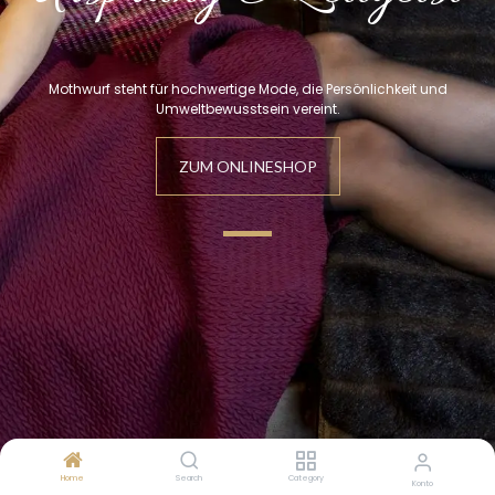
Mothwurf steht für hochwertige Mode, die Persönlichkeit und
Umweltbewusstsein vereint.
ZUM
ONLINE
SHOP
Home
Search
Category
Konto