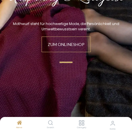
Mothwurf steht für hochwertige Mode, die Persönlichkeit und
Umweltbewusstsein vereint.
ZUM
ONLINE
SHOP
Home
Search
Category
Konto