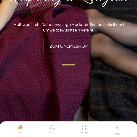
Mothwurf steht für hochwertige Mode, die Persönlichkeit und
Umweltbewusstsein vereint.
ZUM
ONLINE
SHOP
Home
Search
Category
Konto